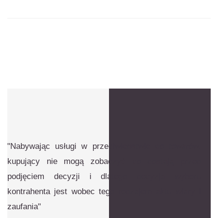
"Nabywając usługi w przeciwieństwie do towarów,
kupujący nie mogą zobaczyć co dostają przed
podjęciem decyzji
i dlatego decyzja wyboru
kontrahenta jest wobec tego rodzajem aktu wiary i
zaufania"